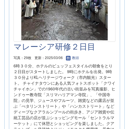
マレーシア研修２日目
写真：29枚
更新：2025/03/06
教頭
6時３０分、ホテルのビュッフェスタイルの朝食をとり
２日目がスタートしました。 9時にホテルを出発。9時
３０分よりKLヘリテージウォーク（市内観光）スター
ト。 チャイナタウンにある人気フォトスポット「クワイ
チャイホン」での1960年代の古い街並みを写真撮影、ヒ
ンドゥー教寺院「スリマハリアマン寺院」、「中国寺
院」の見学、ジュースやフルーツ、雑貨などの露店が並
ぶ「ぺタリンストリート」や「ハンカストリート」など
ディープなクアラルンプールの街歩き、アジア雑貨や伝
統工芸品の店が並ぶショッピングモール「セントラルマ
ーケット」にて休憩とショッピングを楽しました。クア
ラルンプール発祥地よりジャメモスクを鑑賞後、昼食は