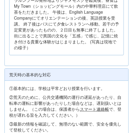
My Town（ショッピングモール）内の中華料理店にて飲
茶をただきました。 午後は、English Language
Companyにてオリエンテーションの後、英語授業を受
講。 終了後はバスにて夕食レストランへ移動。若干の予
定変更があったものの、２日目も無事に終了しました。
街に出ることで異国の文化を「五感」で感じ、記憶に焼
き付ける貴重な体験がはじまりました。 (写真は現地で
の様子）
荒天時の基本的な対応
①基本的には、学校は平常どおり授業を行います。
②荒天のために、公共交通機関の運行の遅延があったり、自
転車の運転に影響があったりした場合などは、遅刻扱いとは
しません。（この場合は、保護者から
スマート連絡帳
で、登
校が遅れる旨を入力してください。）
③最新の情報を確認して、無理のない範囲で、安全を優先し
て登校してください。