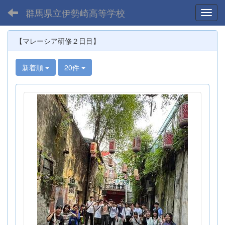
群馬県立伊勢崎高等学校
Toggl
【マレーシア研修２日目】
新着順
20件