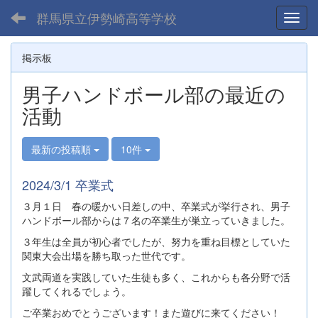
群馬県立伊勢崎高等学校
Toggl
掲示板
男子ハンドボール部の最近の
活動
最新の投稿順
10件
2024/3/1 卒業式
３月１日 春の暖かい日差しの中、卒業式が挙行され、男子
ハンドボール部からは７名の卒業生が巣立っていきました。
３年生は全員が初心者でしたが、努力を重ね目標としていた
関東大会出場を勝ち取った世代です。
文武両道を実践していた生徒も多く、これからも各分野で活
躍してくれるでしょう。
ご卒業おめでとうございます！また遊びに来てください！