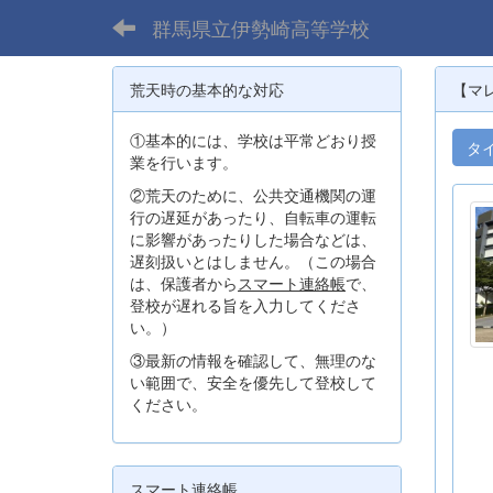
群馬県立伊勢崎高等学校
荒天時の基本的な対応
【マ
①基本的には、学校は平常どおり授
タ
業を行います。
②荒天のために、公共交通機関の運
行の遅延があったり、自転車の運転
に影響があったりした場合などは、
遅刻扱いとはしません。（この場合
は、保護者から
スマート連絡帳
で、
登校が遅れる旨を入力してくださ
い。）
③最新の情報を確認して、無理のな
い範囲で、安全を優先して登校して
ください。
スマート連絡帳