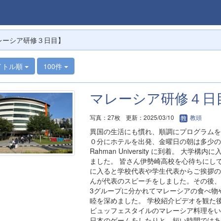
レーシア研修３日目】
イトル順
100件
マレーシア研修４日
写真：27枚
更新：2025/03/10
教頭
異国の生活にも慣れ、順調にプログラムを
０分にホテルを出発、金曜日の朝は多少の渋滞
Rahman University に到着。 
ました。 皆さん伊勢崎高校を心待ちにし
に入ると学校代表や学生代表からご挨拶の
んが代表のスピーチをしました。その後、
3グループに分かれてマレーシアの食べ物
睦を深めました。 学校紹介ビデオを観た
ビュッフェスタイルのマレーシア料理をい
日本のゲームをしたりと、短い時間ではあ