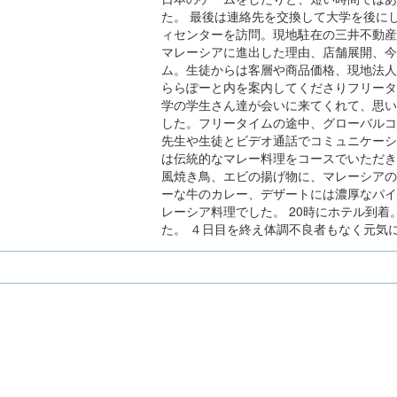
た。 最後は連絡先を交換して大学を後に
ィセンターを訪問。現地駐在の三井不動産
マレーシアに進出した理由、店舗展開、今
ム。生徒からは客層や商品価格、現地法人
ららぽーと内を案内してくださりフリータ
学の学生さん達が会いに来てくれて、思い
した。フリータイムの途中、グローバルコ
先生や生徒とビデオ通話でコミュニケーシ
は伝統的なマレー料理をコースでいただき
風焼き鳥、エビの揚げ物に、マレーシアの
ーな牛のカレー、デザートには濃厚なパイ
レーシア料理でした。 20時にホテル到
た。 ４日目を終え体調不良者もなく元気