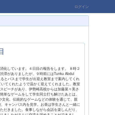
ログイン
目
消化しています。４日目の報告をします。 ８時２
がありましたが、９時前にはTunku Abdul
大学構内に入るとバスまで学生が出迎え教室まで案内してくれ
ていてくれたようで温かく迎えてくれました。教室
スピーチがあり、伊勢崎高校からは加藤菜々美さ
簡単なゲームをして学生同士打ち解けたあとは、
や文化、伝統的なゲームなどの体験を通じて、親
後、キャンパス内を見学。お昼は学生さんと一緒に
ただきました。食事しながら会話を楽しんだり、
りましたがさらに交流を深めることができまし