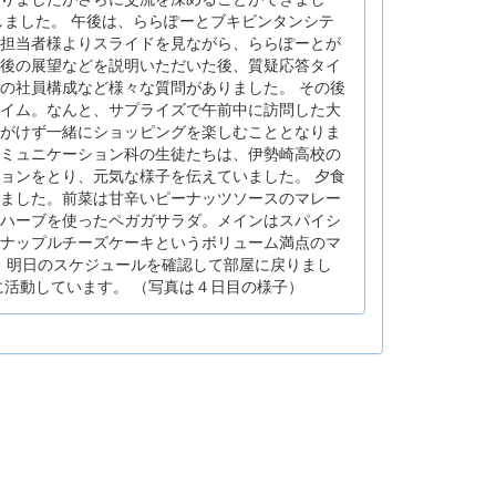
しました。 午後は、ららぽーとブキビンタンシテ
担当者様よりスライドを見ながら、ららぽーとが
後の展望などを説明いただいた後、質疑応答タイ
の社員構成など様々な質問がありました。 その後
イム。なんと、サプライズで午前中に訪問した大
がけず一緒にショッピングを楽しむこととなりま
ミュニケーション科の生徒たちは、伊勢崎高校の
ョンをとり、元気な様子を伝えていました。 夕食
ました。前菜は甘辛いピーナッツソースのマレー
ハーブを使ったペガガサラダ。メインはスパイシ
ナップルチーズケーキというボリューム満点のマ
着。明日のスケジュールを確認して部屋に戻りまし
に活動しています。 （写真は４日目の様子）