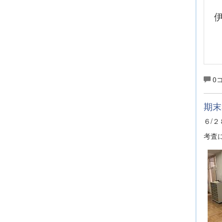
0
期末
６/
考査