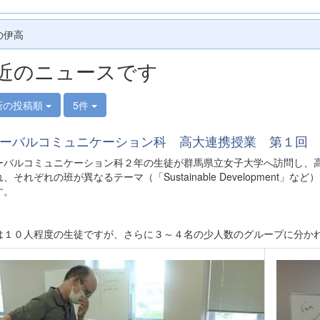
の伊高
近のニュースです
新の投稿順
5件
ーバルコミュニケーション科 高大連携授業 第１回
ーバルコミュニケーション科２年の生徒が群馬県立女子大学へ訪問し、高
、それぞれの班が異なるテーマ（「Sustainable Developmen
す。
は１０人程度の生徒ですが、さらに３～４名の少人数のグループに分か