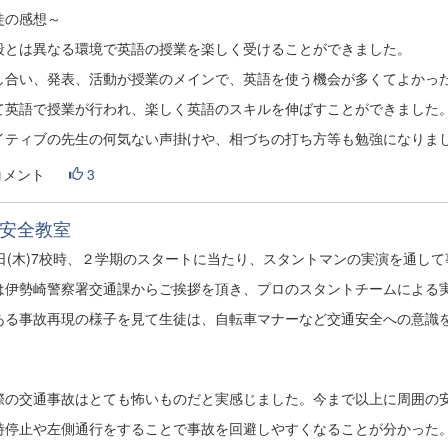
徒の感想～
段とは異なる環境で英語の授業を楽しく受けることができました。
し合い、発表、活動が授業のメインで、英語を使う機会が多くてよかっ
て英語で授業が行われ、楽しく英語のスキルを伸ばすことができました
ティブの先生の何気ない声掛けや、相づちの打ち方等も勉強になりま
コメント
3
安全教室
1日(木)7校時、２学期のスタートに当たり、スタントマンの実演を通し
は伊勢崎警察署交通課からご挨拶を頂き、プロのスタントチームによる
ある事故再現の様子を見て生徒は、自転車マナーなど交通安全への意識
際の交通事故はとても怖いものだと実感じました。今まで以上に周囲の
時停止や左側通行をすることで事故を回避しやすくなることが分かった