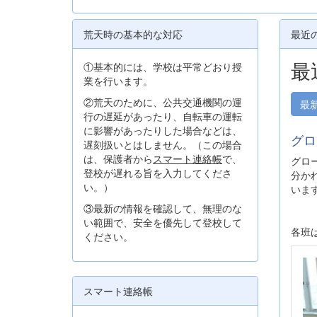
荒天時の基本的な対応
最近
最
①基本的には、学校は平常どおり授
業を行います。
②荒天のために、公共交通機関の運
最
行の遅延があったり、自転車の運転
に影響があったりした場合などは、
グロ
遅刻扱いとはしません。（この場合
は、保護者から
スマート連絡帳
で、
グロ
登校が遅れる旨を入力してくださ
分かれ
い。）
いま
③最新の情報を確認して、無理のな
い範囲で、安全を優先して登校して
各班
ください。
スマート連絡帳