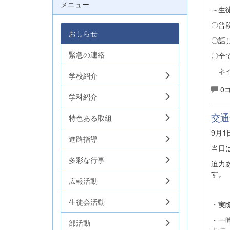
メニュー
～生
〇普
おしらせ
〇話
緊急の連絡
〇全
ネイ
学校紹介
0
学科紹介
交通
特色ある取組
9月
進路指導
当日
多彩な行事
迫力
す。
広報活動
生徒会活動
・実
・一
部活動