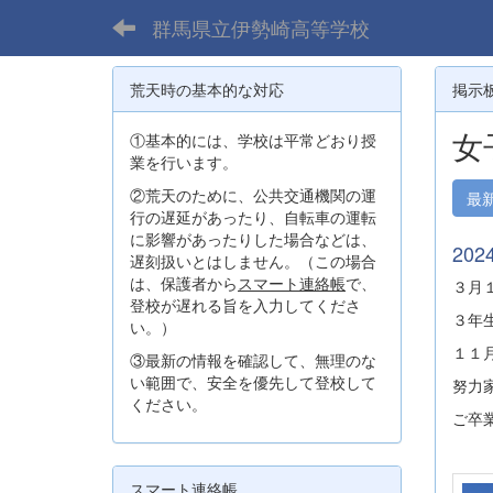
群馬県立伊勢崎高等学校
荒天時の基本的な対応
掲示
女
①基本的には、学校は平常どおり授
業を行います。
②荒天のために、公共交通機関の運
最
行の遅延があったり、自転車の運転
に影響があったりした場合などは、
202
遅刻扱いとはしません。（この場合
は、保護者から
スマート連絡帳
で、
３月
登校が遅れる旨を入力してくださ
３年
い。）
１１
③最新の情報を確認して、無理のな
い範囲で、安全を優先して登校して
努力
ください。
ご卒
スマート連絡帳