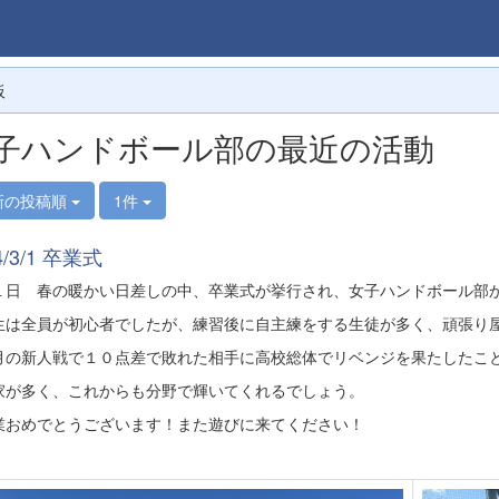
板
子ハンドボール部の最近の活動
新の投稿順
1件
4/3/1 卒業式
１日 春の暖かい日差しの中、卒業式が挙行され、女子ハンドボール部
生は全員が初心者でしたが、練習後に自主練をする生徒が多く、頑張り
月の新人戦で１０点差で敗れた相手に高校総体でリベンジを果たしたこ
家が多く、これからも分野で輝いてくれるでしょう。
業おめでとうございます！また遊びに来てください！