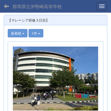
群馬県立伊勢崎高等学校
Toggl
【マレーシア研修３日目】
新着順
1件