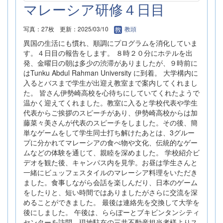
マレーシア研修４日目
写真：27枚
更新：2025/03/10
教頭
異国の生活にも慣れ、順調にプログラムを消化していま
す。４日目の報告をします。 ８時２０分にホテルを出
発、金曜日の朝は多少の渋滞がありましたが、９時前に
はTunku Abdul Rahman University に到着。 大学構内に
入るとバスまで学生が出迎え教室まで案内してくれまし
た。 皆さん伊勢崎高校を心待ちにしていてくれたようで
温かく迎えてくれました。教室に入ると学校代表や学生
代表からご挨拶のスピーチがあり、伊勢崎高校からは加
藤菜々美さんが代表のスピーチをしました。その後、簡
単なゲームをして学生同士打ち解けたあとは、3グルー
プに分かれてマレーシアの食べ物や文化、伝統的なゲー
ムなどの体験を通じて、親睦を深めました。 学校紹介ビ
デオを観た後、キャンパス内を見学。お昼は学生さんと
一緒にビュッフェスタイルのマレーシア料理をいただき
ました。食事しながら会話を楽しんだり、日本のゲーム
をしたりと、短い時間ではありましたがさらに交流を深
めることができました。 最後は連絡先を交換して大学を
後にしました。 午後は、ららぽーとブキビンタンシティ
センターを訪問。現地駐在の三井不動産担当者様よりス