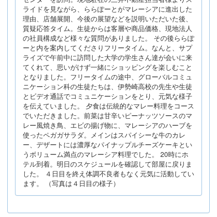
ライドを見ながら、ららぽーとがマレーシアに進出した
理由、店舗展開、今後の展望などを説明いただいた後、
質疑応答タイム。生徒からは客層や商品価格、現地法人
の社員構成など様々な質問がありました。 その後ららぽ
ーと内を案内してくださりフリータイム。なんと、サプ
ライズで午前中に訪問した大学の学生さん達が会いに来
てくれて、思いがけず一緒にショッピングを楽しむこと
となりました。フリータイムの途中、グローバルコミュ
ニケーション科の生徒たちは、伊勢崎高校の先生や生徒
とビデオ通話でコミュニケーションをとり、元気な様子
を伝えていました。 夕食は伝統的なマレー料理をコース
でいただきました。前菜は甘辛いピーナッツソースのマ
レー風焼き鳥、エビの揚げ物に、マレーシアのハーブを
使ったペガガサラダ。メインはスパイシーな牛のカレ
ー、デザートには濃厚なパイナップルチーズケーキとい
うボリューム満点のマレーシア料理でした。 20時にホ
テル到着。明日のスケジュールを確認して部屋に戻りま
した。 ４日目を終え体調不良者もなく元気に活動してい
ます。 （写真は４日目の様子）