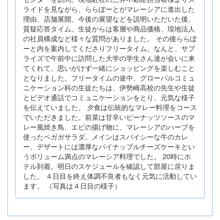
ライドを見ながら、ららぽーとがマレーシアに進出した
理由、店舗展開、今後の展望などを説明いただいた後、
質疑応答タイム。生徒からは客層や商品価格、現地法人
の社員構成など様々な質問がありました。 その後ららぽ
ーと内を案内してくださりフリータイム。なんと、サプ
ライズで午前中に訪問した大学の学生さん達が会いに来
てくれて、思いがけず一緒にショッピングを楽しむこと
となりました。フリータイムの途中、グローバルコミュ
ニケーション科の生徒たちは、伊勢崎高校の先生や生徒
とビデオ通話でコミュニケーションをとり、元気な様子
を伝えていました。 夕食は伝統的なマレー料理をコース
でいただきました。前菜は甘辛いピーナッツソースのマ
レー風焼き鳥、エビの揚げ物に、マレーシアのハーブを
使ったペガガサラダ。メインはスパイシーな牛のカレ
ー、デザートには濃厚なパイナップルチーズケーキとい
うボリューム満点のマレーシア料理でした。 20時にホ
テル到着。明日のスケジュールを確認して部屋に戻りま
した。 ４日目を終え体調不良者もなく元気に活動してい
ます。 （写真は４日目の様子）