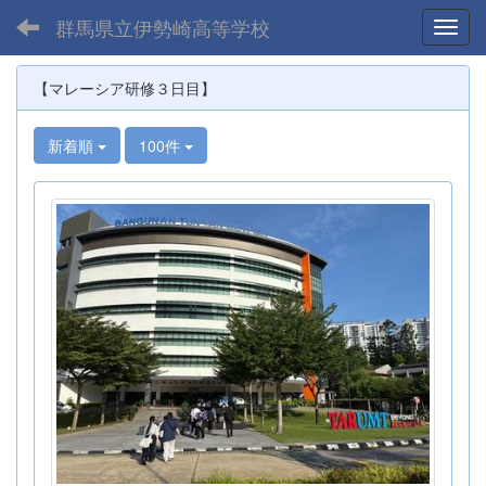
群馬県立伊勢崎高等学校
Toggl
【マレーシア研修３日目】
新着順
100件