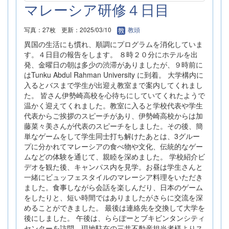
マレーシア研修４日目
写真：27枚
更新：2025/03/10
教頭
異国の生活にも慣れ、順調にプログラムを消化していま
す。４日目の報告をします。 ８時２０分にホテルを出
発、金曜日の朝は多少の渋滞がありましたが、９時前に
はTunku Abdul Rahman University に到着。 大学構内に
入るとバスまで学生が出迎え教室まで案内してくれまし
た。 皆さん伊勢崎高校を心待ちにしていてくれたようで
温かく迎えてくれました。教室に入ると学校代表や学生
代表からご挨拶のスピーチがあり、伊勢崎高校からは加
藤菜々美さんが代表のスピーチをしました。その後、簡
単なゲームをして学生同士打ち解けたあとは、3グルー
プに分かれてマレーシアの食べ物や文化、伝統的なゲー
ムなどの体験を通じて、親睦を深めました。 学校紹介ビ
デオを観た後、キャンパス内を見学。お昼は学生さんと
一緒にビュッフェスタイルのマレーシア料理をいただき
ました。食事しながら会話を楽しんだり、日本のゲーム
をしたりと、短い時間ではありましたがさらに交流を深
めることができました。 最後は連絡先を交換して大学を
後にしました。 午後は、ららぽーとブキビンタンシティ
センターを訪問。現地駐在の三井不動産担当者様よりス